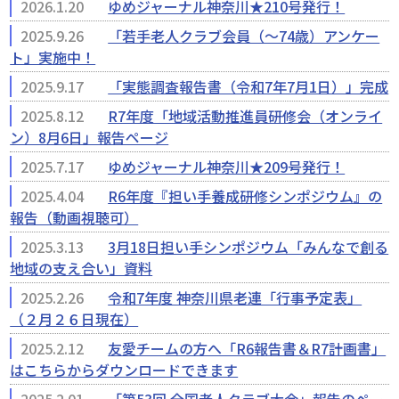
2026.1.20
ゆめジャーナル神奈川★210号発行！
2025.9.26
「若手老人クラブ会員（～74歳）アンケー
ト」実施中！
2025.9.17
「実態調査報告書（令和7年7月1日）」完成
2025.8.12
R7年度「地域活動推進員研修会（オンライ
ン）8月6日」報告ページ
2025.7.17
ゆめジャーナル神奈川★209号発行！
2025.4.04
R6年度『担い手養成研修シンポジウム』の
報告（動画視聴可）
2025.3.13
3月18日担い手シンポジウム「みんなで創る
地域の支え合い」資料
2025.2.26
令和7年度 神奈川県老連「行事予定表」
（２月２６日現在）
2025.2.12
友愛チームの方へ「R6報告書＆R7計画書」
はこちらからダウンロードできます