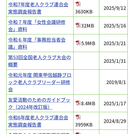
令和7年度老人クラブ連合会
2025/9/12
実態調査報告書
3630KB
令和７年度「女性会議研修
32MB
2025/5/16
会」資料
令和６年度「事務担当者会
5.9MB
2025/3/21
議」資料
第53回全国老人クラブ大会の
2025/1/31
概要
令和元年度 関東甲信越静ブロ
ック老人クラブリーダー研修
2019/8/1
会
友愛活動のためのガイドブッ
8.4MB
2025/1/17
ク（2024年改訂版）
令和6年度老人クラブ連合会
2024/8/29
実態調査報告書
3959KB