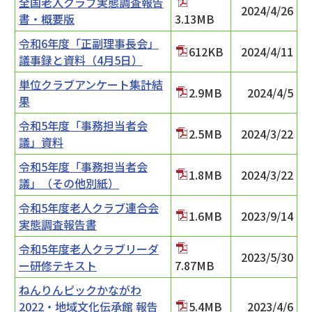
全国老人クラブ実態調査報告
2024/4/26
書・概要版
3.13MB
令和6年度「正副理事長会」
612KB
2024/4/11
議事録と資料（4月5日）
単位クラブアンケート集計結
2.9MB
2024/4/5
果
令和5年度「事務担当者会
2.5MB
2024/3/22
議」資料
令和5年度「事務担当者会
1.8MB
2024/3/22
議」（その他別紙）
令和5年度老人クラブ連合会
1.6MB
2023/9/14
実態調査報告書
令和5年度老人クラブリーダ
2023/5/30
ー研修テキスト
7.87MB
ねんりんピックかながわ
2022・地域文化伝承館 報告
5.4MB
2023/4/6