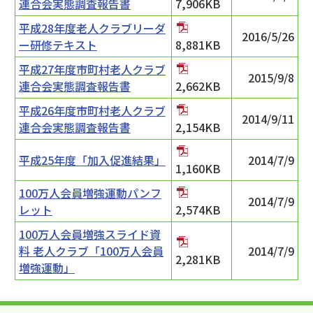
連合会実態調査報告書
7,906KB
平成28年度老人クラブリーダ
2016/5/26
ー研修テキスト
8,881KB
平成27年度市町村老人クラブ
2015/9/8
連合会実態調査報告書
2,662KB
平成26年度市町村老人クラブ
2014/9/11
連合会実態調査報告書
2,154KB
平成25年度「加入促進結果」
2014/7/9
1,160KB
100万人会員増強運動パンフ
2014/7/9
レット
2,574KB
100万人会員増強スライド資
料 老人クラブ「100万人会員
2014/7/9
2,281KB
増強運動」