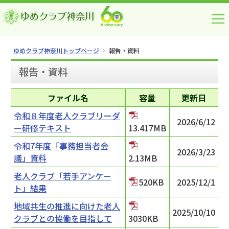
ゆめクラブ神奈川トップページ
報告・資料
報告・資料
ファイル名
容量
更新日
令和８年度老人クラブリーダ
2026/6/12
ー研修テキスト
13.417MB
令和7年度「事務担当者会
2026/3/23
議」資料
2.13MB
老人クラブ「若手アンケー
520KB
2025/12/1
ト」結果
地域共生の推進に向けた老人
2025/10/10
クラブとの協働を目指して
3030KB