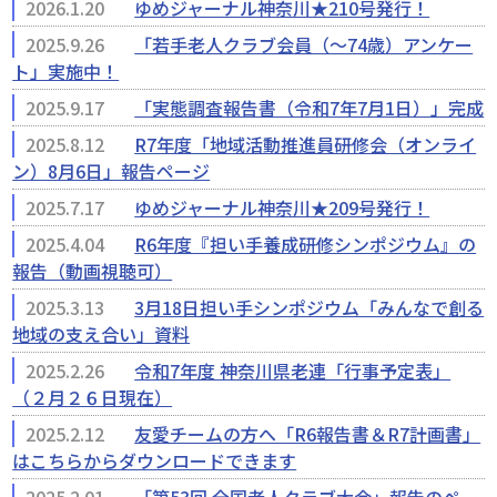
2026.1.20
ゆめジャーナル神奈川★210号発行！
2025.9.26
「若手老人クラブ会員（～74歳）アンケー
ト」実施中！
2025.9.17
「実態調査報告書（令和7年7月1日）」完成
2025.8.12
R7年度「地域活動推進員研修会（オンライ
ン）8月6日」報告ページ
2025.7.17
ゆめジャーナル神奈川★209号発行！
2025.4.04
R6年度『担い手養成研修シンポジウム』の
報告（動画視聴可）
2025.3.13
3月18日担い手シンポジウム「みんなで創る
地域の支え合い」資料
2025.2.26
令和7年度 神奈川県老連「行事予定表」
（２月２６日現在）
2025.2.12
友愛チームの方へ「R6報告書＆R7計画書」
はこちらからダウンロードできます